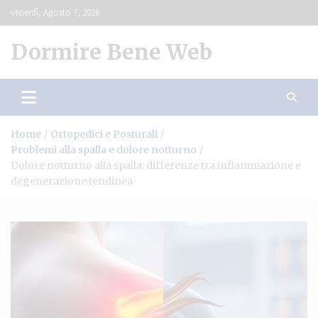
Skip
venerdì, Agosto 7, 2026
to
content
Dormire Bene Web
Home
Ortopedici e Posturali
Problemi alla spalla e dolore notturno
Dolore notturno alla spalla: differenze tra infiammazione e
degenerazione tendinea