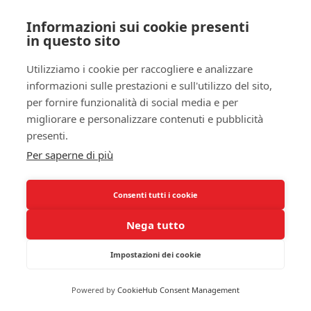
degenerazione richiederà un approccio a lungo
Informazioni sui cookie presenti
termine che può includere
terapia fisica
e
in questo sito
potenziamento muscolare. Non è solo una
Utilizziamo i cookie per raccogliere e analizzare
questione di sintomi, ma di affrontare le cause
informazioni sulle prestazioni e sull'utilizzo del sito,
radicate del problema.
per fornire funzionalità di social media e per
Differenze Sintomatologiche
migliorare e personalizzare contenuti e pubblicità
presenti.
A livello sintomatologico, le condizioni
Per saperne di più
infiammatorie e degenerative si manifestano in
modi distinti. Se tu stai vivendo un’infiammazione,
i sintomi spesso includono un
dollore acuto
e
Consenti tutti i cookie
invalidante nella spalla, gonfiore e calore. Questo
Nega tutto
tipo di dolore è frequente e improvviso,
determinando una mobilità ridotta. Potresti notare
Impostazioni dei cookie
che il dolore peggiora con il movimento e si allevia
durante il riposo. La presenza di segni fisici, come
Powered by
CookieHub Consent Management
arrossamenti o gonfiore, può essere evidente.