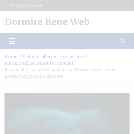
Skip
lunedì, Agosto 10, 2026
to
content
Dormire Bene Web
Home
Problemi allergici e respiratori
Allergie agli acari, muffe e pollini
Il ruolo degli acari della polvere nei disturbi del sonno:
perché peggiorano di notte?