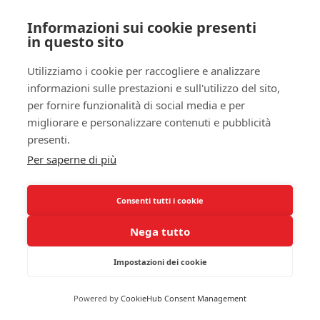
migliorare la qualità del tuo sonno. Una delle
prime misure che dovresti considerare è
l’igiene
Informazioni sui cookie presenti
della casa
. Aspira regolarmente con un
in questo sito
aspirapolvere dotato di filtri HEPA e lava la
Utilizziamo i cookie per raccogliere e analizzare
biancheria da letto frequentemente in acqua calda
informazioni sulle prestazioni e sull'utilizzo del sito,
per eliminare gli acari e le loro feci, che possono
per fornire funzionalità di social media e per
essere fonti di allergeni.
migliorare e personalizzare contenuti e pubblicità
Inoltre, potresti voler utilizzare coperture anti-
presenti.
allergiche per cuscini e materassi. Queste barriere
Per saperne di più
fisiche possono ridurre la possibilità che gli acari
accedano ai tuoi posti preferiti per il sonno,
Consenti tutti i cookie
creando un ambiente più salubre. Anche il
mantenimento di un tasso di umidità ottimale nella
Nega tutto
tua abitazione è cruciale: gli acari prosperano in
Impostazioni dei cookie
ambienti umidi, quindi l’uso di deumidificatori
potrebbe rivelarsi un’ottima soluzione per il tuo
comfort notturno.
Powered by
CookieHub Consent Management