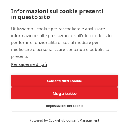
posizione laterale durante la notte.
Limitare il
Informazioni sui cookie presenti
consumo di alcol
e di sedativi
è un altro passo
in questo sito
cruciale; queste sostanze possono alleviare la
tensione muscolare nella gola, portando a un
Utilizziamo i cookie per raccogliere e analizzare
aumento della probabilità di ostruzione delle vie
informazioni sulle prestazioni e sull'utilizzo del sito,
aeree durante il sonno.
per fornire funzionalità di social media e per
migliorare e personalizzare contenuti e pubblicità
Infine, stabilire una routine di sonno regolare è
presenti.
fondamentale per migliorare la qualità del tuo
Per saperne di più
riposo. Cerca di andare a letto e svegliarti alla
stessa ora ogni giorno, anche nei fine settimana.
Ciò aiuterà a stabilire il tuo
orologio biologico
e a
Consenti tutti i cookie
migliorare la qualità complessiva del sonno. Tieni
Nega tutto
presente che
creare un ambiente favorevole al
sonno
, privo di rumori e luci eccessive, può
Impostazioni dei cookie
ulteriormente contribuire a minimizzare i
disturbi
notturni
.
Powered by
CookieHub Consent Management
Terapia con pressione positiva