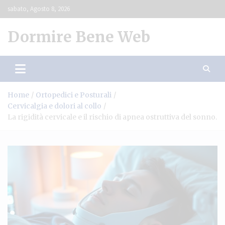
Skip
sabato, Agosto 8, 2026
to
content
Dormire Bene Web
Home
Ortopedici e Posturali
Cervicalgia e dolori al collo
La rigidità cervicale e il rischio di apnea ostruttiva del sonno.