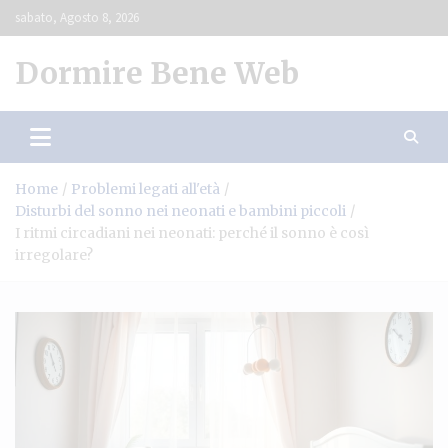
Skip
sabato, Agosto 8, 2026
to
content
Dormire Bene Web
Home
Problemi legati all'età
Disturbi del sonno nei neonati e bambini piccoli
I ritmi circadiani nei neonati: perché il sonno è così
irregolare?