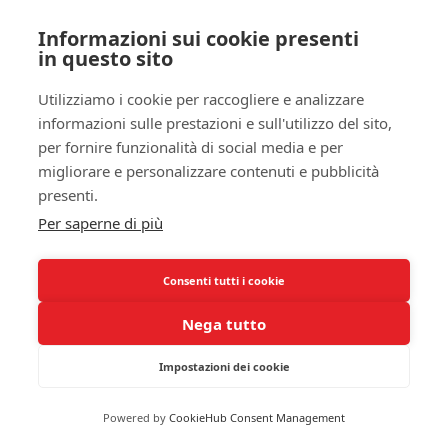
a gestire i tuoi incubi, ma a migliorare la qualità
Informazioni sui cookie presenti
complessiva della tua vita quotidiana.
in questo sito
Infine, uno dei punti di forza della TCC è la sua
Utilizziamo i cookie per raccogliere e analizzare
struttura e la sua durata relativamente breve.
informazioni sulle prestazioni e sull'utilizzo del sito,
Questo approccio ti offre strumenti pratici che
per fornire funzionalità di social media e per
puoi applicare direttamente nella tua vita,
migliorare e personalizzare contenuti e pubblicità
rendendo l’intero processo non solo efficace ma
presenti.
anche
accessibile
. Grazie alla TCC, puoi sentirti
Per saperne di più
più in controllo delle tue emozioni e della tua vita,
trasformando i tuoi incubi in opportunità di
Consenti tutti i cookie
guarigione e crescita personale.
Nega tutto
Desensibilizzazione e
Rielaborazione attraverso i
Impostazioni dei cookie
Movimenti Oculari (EMDR)
Powered by
CookieHub Consent Management
L’EMDR è un
approccio terapeutico
innovativo che